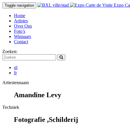
Expo Car
Toggle navigation
Home
Artistes
Over Ons
Foto’s
Winnaars
Contact
Zoeken:
nl
fr
Artiestennaam
Amandine Levy
Techniek
Fotografie ,Schilderij