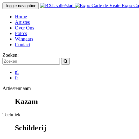
Expo Car
Toggle navigation
Home
Artistes
Over Ons
Foto’s
Winnaars
Contact
Zoeken:
nl
fr
Artiestennaam
Kazam
Techniek
Schilderij