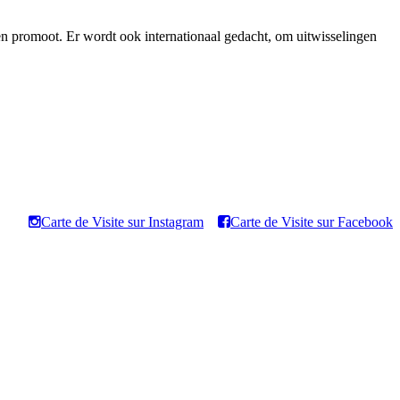
en promoot. Er wordt ook internationaal gedacht, om uitwisselingen
Carte de Visite sur Instagram
Carte de Visite sur Facebook